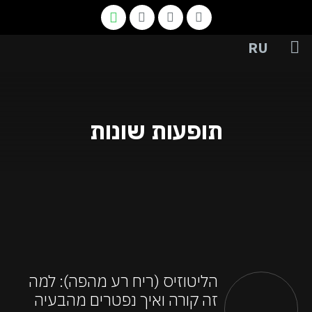
RU
יצירת קשר
תחומי טיפול
תמונות לפני ואחרי
אודות המרפאה והצוות
הנחיות והמלצות
תופעות שונות
הליטוזיס (ריח רע מהפה): למה
זה קורה ואיך נפטרים מהבעיה