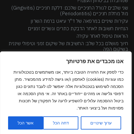
שמחבלת בביטחון העצמי?
שני שלבים לגורל החניכיים שלכם: דלקת חניכיים (Gingivitis)
מול מחלת חניכיים (Periodontitis)
עקירות שיניים במרפאה של ד"ר עיאט ברמת השרון
הנחיות חשובות לאחר הדבקת כתרים וגשרים זמניים
הוראות טיפול לאחר עקירה
חיוך מושלם בכל שלב: החשיבות של שיקום זמני וטיפולי שיננית
בשיקום הפה
יישור שיניים על ידי קשתיות שקופות
אנו מכבדים את פרטיותך
טיפול שיננית במרפאה: כך תמנעו את דלקת החניכיים הבאה
ריפוי מהיר יותר לאחר השתלות שיניים באמצעות טיפולי פלזמה
כדי לספק את החוויה הטובה ביותר, אנו משתמשים בטכנולוגיות
השתלות דנטליות – ד"ר עיאט עמאד
כמו עוגיות (cookies) לאחסון ו/או גישה למידע מהמכשיר. מתן
כתרים אסתטיים
הסכמה לשימוש בטכנולוגיות אלה יאפשר לנו לעבד נתונים כגון
דפוסי גלישה או מזהים ייחודיים באתר זה. אי מתן הסכמה או
ביטול ההסכמה עלולים להשפיע לרעה על תפקודן של תכונות
Powered & Designed by Medical Online
מסוימות ועל ביצועי האתר.
© 2023 All rights reserved
ערוך שינויים
דחה הכל
אשר הכל
חייג עכשיו
השאר פרטים