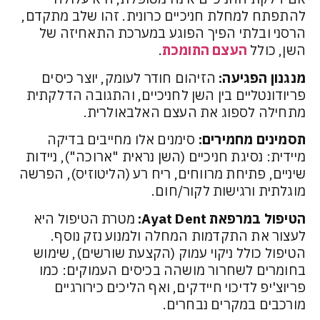
להתפתח למחלת חניכיים כרונית. זהו שלב מתקדם,
הרסני ובלתי הפיך הפוגע במערכת התאחיזה של
השן, כולל
העצם התומכת
.
מנגנון הפגיעה:
הזיהום חודר לעומק, יוצר כיסים
פריודונטליים בין השן לחניכיים, והתגובה הדלקתית
מתחילה לספוג את העצם האלבאולרית.
תסמינים מחמירים:
סימנים אלו מחייבים בדיקה
מיידית: נסיגת חניכיים (השן נראית "ארוכה"), ניידות
שיניים, פתיחת מרווחים, ריח רע (הליטוזיס), הפרשה
מוגלתית ורגישות לקור/חום.
הטיפול במרפאת Ayat Dent:
מטרת הטיפול היא
לעצור את התקדמות המחלה ולמנוע נזק נוסף.
הטיפול כולל ניקוי עמוק (הקצעת שורשים), שימוש
בחומרים לשחרור מושהה בכיסים העמוקים: כמו
פריוצ'יפ לדיכוי חיידקים, ואף הליכים כירורגיים
מורכבים במקרים נבחרים.