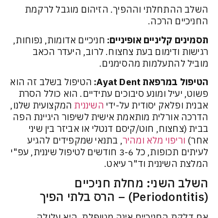
השלב ההתחלתי וההפיך. הזיהום מוגבל לרקמת
החניכיים הרכה.
תסמינים קליניים אופיניים:
חניכיים אדומות, נפוחות,
רגישות ודימום בעת צחצוח. לרוב, היעדר הכאב
מוביל להתעלמות מהסימנים.
הטיפול במרפאת Ayat Dent:
הטיפול בשלב זה הוא
פשוט, יעיל ומונע סיבוכים עתידיים. הוא כולל הסרת
אבנית ופלאק יסודית על-ידי
השיננית
המקצועית שלנו,
הדרכה אורלית מותאמת אישית לשיפור היגיינת הפה
בבית (צחצוח, חוט/קיסם דנטלי או אביזר בין שיני
אחר)
וריפוי מלא ומהיר
,
בתנאי שמקפידים להגיע
לעיתים תכופות, כל 3-6 חודשים לטיפול שיננית, עפ"י
המלצת השיננית וד"ר עיאט.
השלב השני: מחלת חניכיים
(Periodontitis) – הרס בלתי הפיך
אם דלקת החניכיים אינה מטופלת, היא עלולה