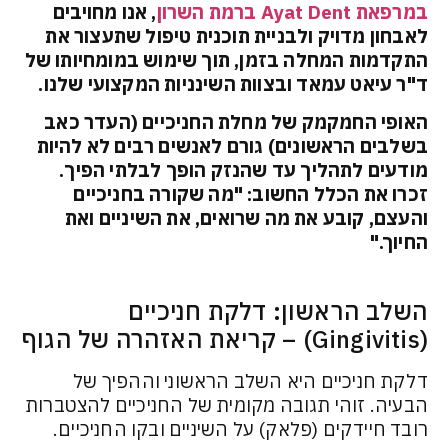
במרפאת Ayat Dent ברמת השרון
, אנו מחויבים
לאבחון מדויק ולבניית תוכנית טיפול שתעצור את
התקדמות המחלה בזמן, תוך שימוש במומחיותו של
ד"ר עיאט עמאד ובצוות השינניות המקצועי שלנו.
האופי החמקמק של מחלת החניכיים (העדר כאב
בשלבים הראשונים) גורם לאנשים רבים לא להיות
מודעים לתהליך עד שהנזק הופך לבלתי הפיך.
זכרו את הכלל החשוב: "מה שקורה בחניכיים
והעצם, קובע את מה שרואים, את השיניים ואת
החיוך."
השלב הראשון: דלקת חניכיים
(Gingivitis) – קריאת האזהרה של הגוף
דלקת חניכיים היא השלב הראשוני וההפיך של
הבעיה. זוהי תגובה מקומית של החניכיים להצטברות
רובד חיידקים (פלאק) על השיניים ובקו החניכיים.