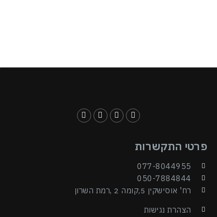
פרטי התקשרות
077-8044955
050-7884844
רח' אוסישקין 5,קומה 2 ,רמת השרון
הצהרת נגישות