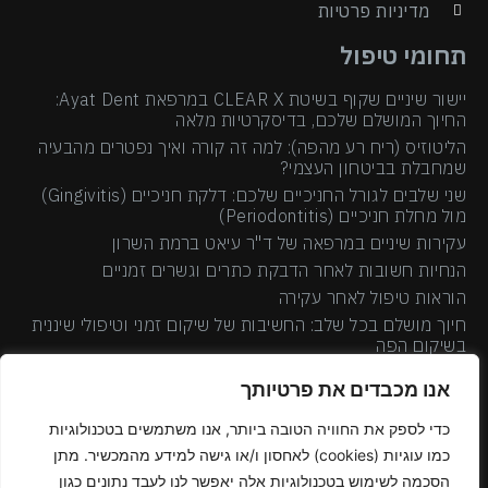
מדיניות פרטיות
תחומי טיפול
יישור שיניים שקוף בשיטת CLEAR X במרפאת Ayat Dent:
החיוך המושלם שלכם, בדיסקרטיות מלאה
הליטוזיס (ריח רע מהפה): למה זה קורה ואיך נפטרים מהבעיה
שמחבלת בביטחון העצמי?
שני שלבים לגורל החניכיים שלכם: דלקת חניכיים (Gingivitis)
מול מחלת חניכיים (Periodontitis)
עקירות שיניים במרפאה של ד"ר עיאט ברמת השרון
הנחיות חשובות לאחר הדבקת כתרים וגשרים זמניים
הוראות טיפול לאחר עקירה
חיוך מושלם בכל שלב: החשיבות של שיקום זמני וטיפולי שיננית
בשיקום הפה
יישור שיניים על ידי קשתיות שקופות
אנו מכבדים את פרטיותך
טיפול שיננית במרפאה: כך תמנעו את דלקת החניכיים הבאה
ריפוי מהיר יותר לאחר השתלות שיניים באמצעות טיפולי פלזמה
כדי לספק את החוויה הטובה ביותר, אנו משתמשים בטכנולוגיות
השתלות דנטליות – ד"ר עיאט עמאד
כמו עוגיות (cookies) לאחסון ו/או גישה למידע מהמכשיר. מתן
כתרים אסתטיים
הסכמה לשימוש בטכנולוגיות אלה יאפשר לנו לעבד נתונים כגון