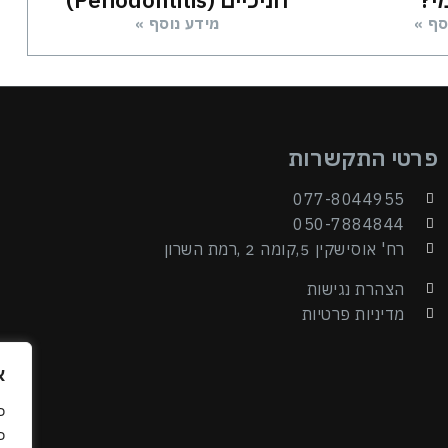
סף »
מידע נוסף »
פרטי התקשרות
077-8044955
050-7884844
רח' אוסישקין 5,קומה 2 ,רמת השרון
הצהרת נגישות
מדיניות פרטיות
א
כ