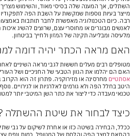
השתלים, אך המענה שלה בסיסי מאוד, והשימוש מצריך ת
מייצר בעיות נוספות שמקשות על השבת הפה לתפקודיו המ
רבה. כיום הטכנולוגיה מאפשרת לחבר תותבות באמצעו
לאנשים מבוגרים או מחוסרי עצם, שרוצים להשיג איכות ח
מלעיסה ומבליעה תקינה של המזון ולחייך בביטחון.
האם מראה הכתר יהיה דומה למר
מטופלים רבים מעלים חששות לגבי מראה השיניים לאחר
האם הם יהלמו את הגוון הטבעי של החניכיים ושל העור?
אסתטיים
מחרסינה או מזירוקניה. פתרון זה הוא הקרוב 
היטב בחלל הפה ולא גורמים לאלרגיות או לגירויים. נוסף
טכנאי מעבדה כדי ליצור את כתר השן המיטבי יותר למטופ
כיצד לבחור את שיטת ההשתלה ?
ככלל, הבחירה בשיטה כזו או אחרת לשיקום על גבי שתל 
בהתאם למצב הפה והלסת של המטופל, כמות ונפח עצם 