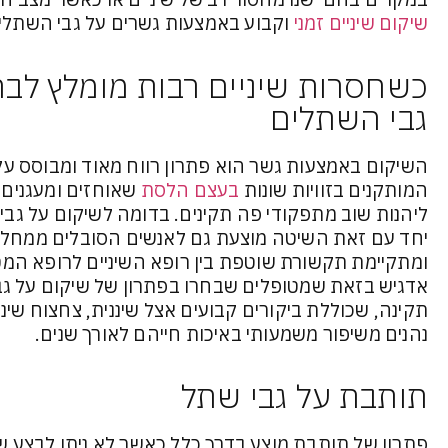
שיקום שיניים זמני
וקבוע באמצעות גשרים על גבי השתלי
כשחסרות שיניים רבות מומלץ לבח
גבי השתלים
השיקום באמצעות גשר הוא פתרון רווח מאוד ומבוסס 
המותקנים בזוויות שונות
בעצם הלסת
שאוחזים ומעגנים
ליהנות שוב מתפקודי פה תקינים. בדומה לשיקום על גבי
יחד עם זאת השיטה מוצעת גם לאנשים הסובלים ממחלות
ומתקיימת תקשורת שוטפת בין רופא השיניים לרופא המ
אדגיש בזאת שמטופלים שבחרו בפתרון של שיקום על גבי 
תקינה, שכוללת ביקורים קבועים אצל שיננית, צחצוח שיניים
נהנים משיפור משמעותי באיכות חייהם לאורך שנים.
תותבת על גבי שתל
פתרון של תותבת מוצע בדרך כלל כאשר לא ניתן לבצע שי